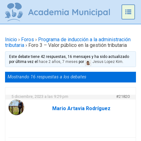
Omitir
e
Prim
ir
Men
al
contenido
Inicio
›
Foros
›
Programa de inducción a la administración
tributaria
›
Foro 3 – Valor público en la gestión tributaria
Este debate tiene 42 respuestas, 16 mensajes y ha sido actualizado
por última vez el
hace 2 años, 7 meses
por
Jesus Lopez Kim
.
Mostrando 16 respuestas a los debates
5 diciembre, 2023 a las 9:29 pm
#21820
Mario Artavia Rodríguez