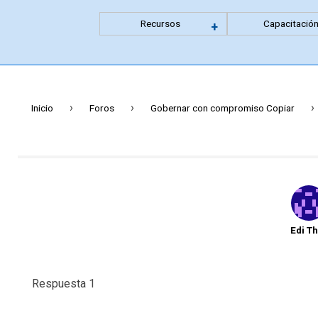
Recursos
Capacitació
Expandir
+
menu
anidado
›
›
›
Inicio
Foros
Gobernar con compromiso Copiar
Edi T
Respuesta 1