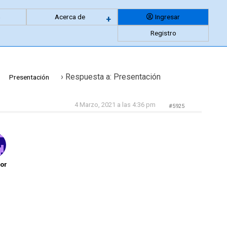
n
Acerca de
Ingresar
Expandir
+
Registro
menu
anidado
›
Respuesta a: Presentación
Presentación
4 Marzo, 2021 a las 4:36 pm
#5925
hor