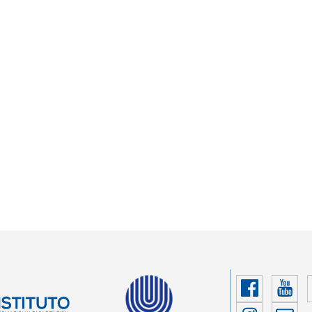
Faceboo
You