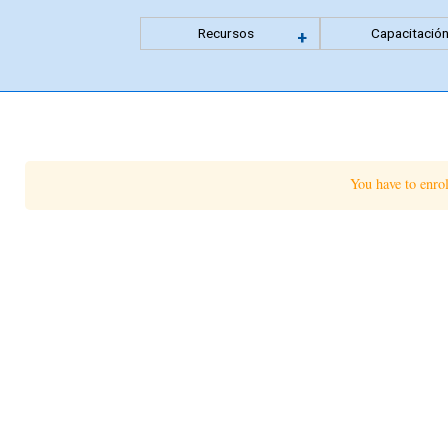
Recursos
Capacitació
Expandir
+
menu
anidado
You have to enro