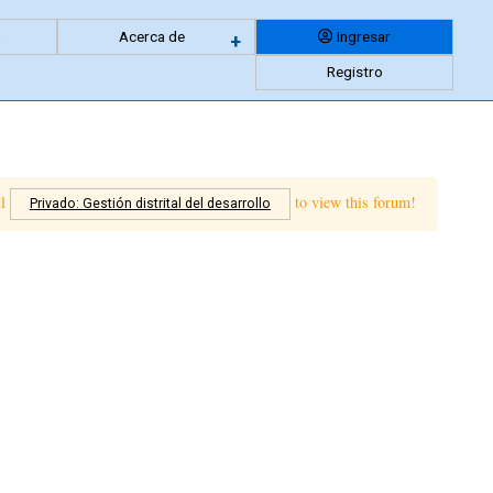
n
Acerca de
Ingresar
Expandir
+
Registro
menu
anidado
ll
to view this forum!
Privado: Gestión distrital del desarrollo