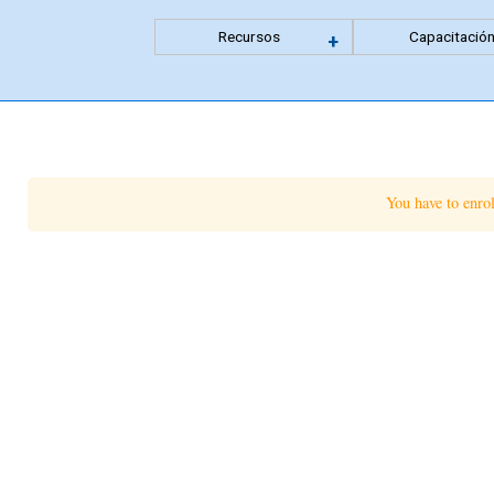
Recursos
Capacitació
Expandir
+
menu
anidado
You have to enro