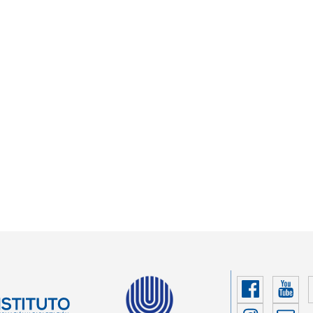
Faceboo
You