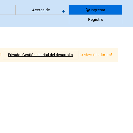
n
Acerca de
Ingresar
Expandir
+
Registro
menu
anidado
ll
to view this forum!
Privado: Gestión distrital del desarrollo