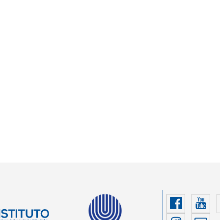
Faceboo
You