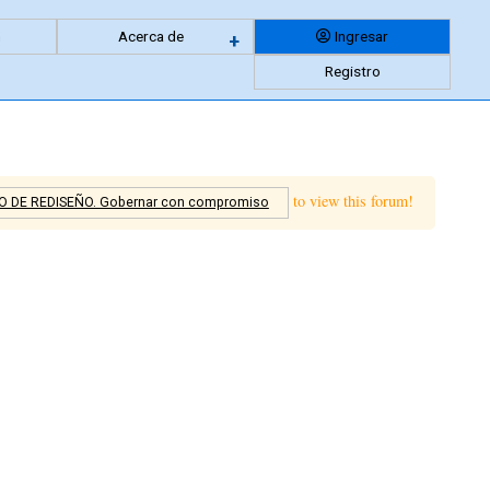
n
Acerca de
Ingresar
Expandir
+
Registro
menu
anidado
to view this forum!
O DE REDISEÑO. Gobernar con compromiso