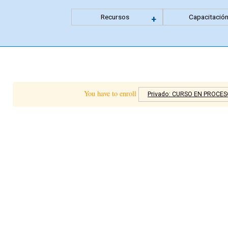
Recursos
Capacitació
Expandir
+
menu
anidado
You have to enroll
Privado: CURSO EN PROCES