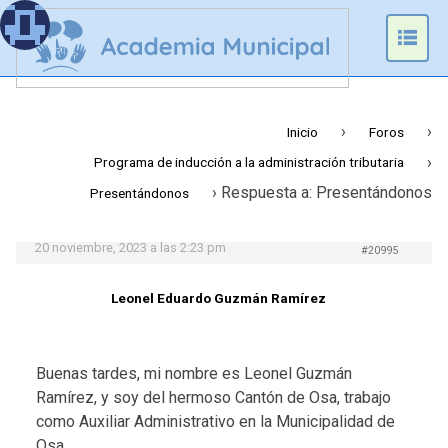
Prim
Men
›
›
Inicio
Foros
›
Programa de inducción a la administración tributaria
›
Respuesta a: Presentándonos
Presentándonos
20 noviembre, 2023 a las 2:23 pm
#20995
Leonel Eduardo Guzmán Ramírez
Buenas tardes, mi nombre es Leonel Guzmán
Ramírez, y soy del hermoso Cantón de Osa, trabajo
como Auxiliar Administrativo en la Municipalidad de
Osa.