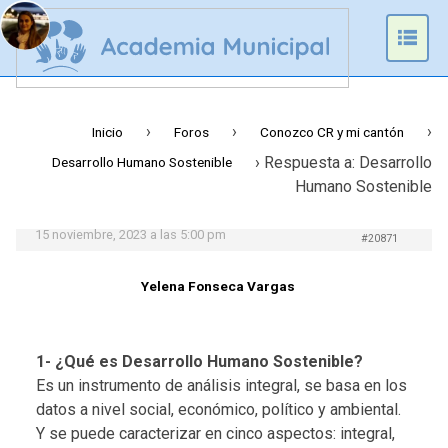
Prim
Men
›
›
›
Inicio
Foros
Conozco CR y mi cantón
›
Respuesta a: Desarrollo
Desarrollo Humano Sostenible
Humano Sostenible
15 noviembre, 2023 a las 5:00 pm
#20871
Yelena Fonseca Vargas
1- ¿Qué es Desarrollo Humano Sostenible?
Es un instrumento de análisis integral, se basa en los
datos a nivel social, económico, político y ambiental.
Y se puede caracterizar en cinco aspectos: integral,