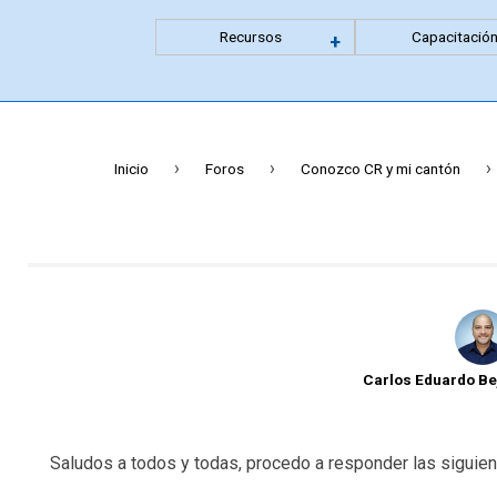
Recursos
Capacitació
Expandir
+
menu
anidado
›
›
›
Inicio
Foros
Conozco CR y mi cantón
Carlos Eduardo B
Saludos a todos y todas, procedo a responder las siguie