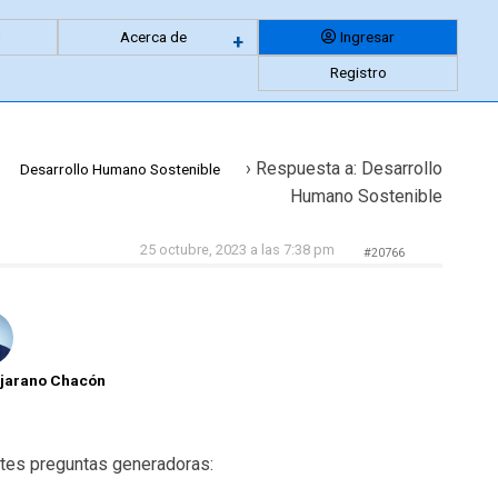
n
Acerca de
Ingresar
Expandir
+
Registro
menu
anidado
›
Respuesta a: Desarrollo
Desarrollo Humano Sostenible
Humano Sostenible
25 octubre, 2023 a las 7:38 pm
#20766
ejarano Chacón
ntes preguntas generadoras: