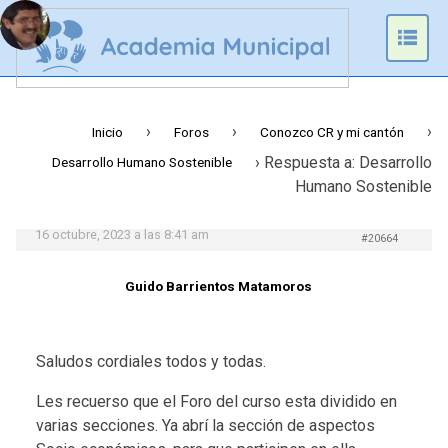
Prim
Men
›
›
›
Inicio
Foros
Conozco CR y mi cantón
›
Respuesta a: Desarrollo
Desarrollo Humano Sostenible
Humano Sostenible
16 octubre, 2023 a las 8:41 am
#20664
Guido Barrientos Matamoros
Saludos cordiales todos y todas.
Les recuerso que el Foro del curso esta dividido en
varias secciones. Ya abrí la sección de aspectos