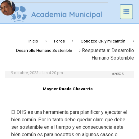
Prim
Men
›
›
›
Inicio
Foros
Conozco CR y mi cantón
›
Respuesta a: Desarrollo
Desarrollo Humano Sostenible
Humano Sostenible
9 octubre, 2023 a las 4:20 pm
#20525
Maynor Rueda Chavarria
El DHS es una herramienta para planificar y ejecutar el
bién común. Por lo tanto debe quedar claro que debe
ser sostenible en el tiempo y en consecuencia este
bién común es para nosottos en algunos casos o