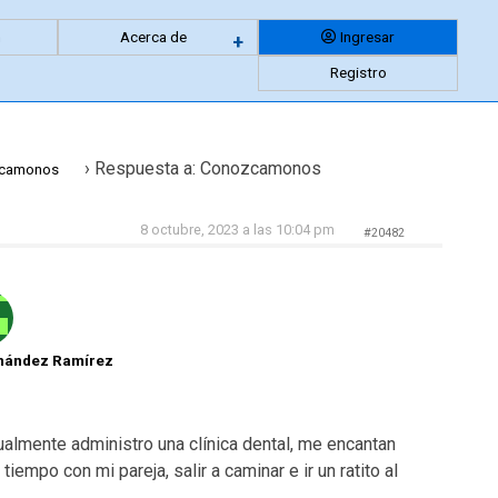
n
Acerca de
Ingresar
Expandir
+
Registro
menu
anidado
›
Respuesta a: Conozcamonos
camonos
8 octubre, 2023 a las 10:04 pm
#20482
rnández Ramírez
ualmente administro una clínica dental, me encantan
iempo con mi pareja, salir a caminar e ir un ratito al