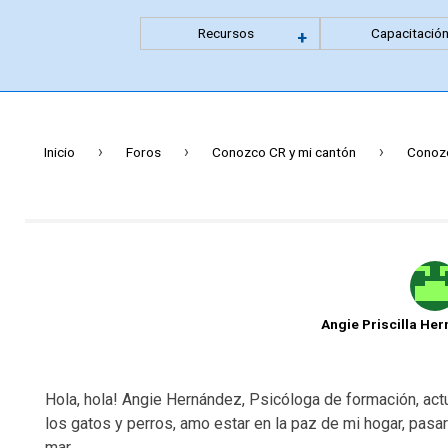
Recursos
Capacitació
Expandir
+
menu
anidado
›
›
›
Inicio
Foros
Conozco CR y mi cantón
Conoz
Angie Priscilla He
Hola, hola! Angie Hernández, Psicóloga de formación, act
los gatos y perros, amo estar en la paz de mi hogar, pasar t
mar…