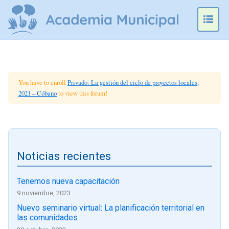
Omitir
e
Prim
ir
Men
al
contenido
You have to enroll
Privado: La gestión del ciclo de proyectos locales,
2021 – Cóbano
to view this forum!
Noticias recientes
Tenemos nueva capacitación
9 noviembre, 2023
Nuevo seminario virtual: La planificación territorial en
las comunidades