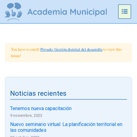
Omitir
e
Prim
ir
Men
al
contenido
You have to enroll
Privado: Gestión distrital del desarrollo
to view this
forum!
Noticias recientes
Tenemos nueva capacitación
9 noviembre, 2023
Nuevo seminario virtual: La planificación territorial en
las comunidades