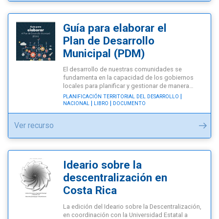
de
usuario:
IAcademia
Guía para elaborar el
Municipal"
Plan de Desarrollo
Municipal (PDM)
El desarrollo de nuestras comunidades se
fundamenta en la capacidad de los gobiernos
locales para planificar y gestionar de manera…
PLANIFICACIÓN TERRITORIAL DEL DESARROLLO
NACIONAL
LIBRO
DOCUMENTO
"Guía
Ver recurso
para
elaborar
el
Ideario sobre la
Plan
descentralización en
de
Costa Rica
Desarrollo
La edición del Ideario sobre la Descentralización,
Municipal
en coordinación con la Universidad Estatal a