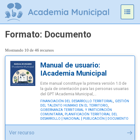
Omitir
e
Prim
ir
Men
al
Formato:
Documento
contenido
Mostrando 10 de 46 recursos
Manual de usuario:
IAcademia Municipal
Este manual constituye la primera versión 1.0 de
la guía de orientación para las personas usuarias
del GPT IAcademia Municipal,…
,
FINANCIACIÓN DEL DESARROLLO TERRITORIAL
GESTIÓN
,
DEL TALENTO HUMANO EN EL TERRITORIO
GOBERNANZA TERRITORIAL Y PARTICIPACIÓN
,
COMUNITARIA
PLANIFICACIÓN TERRITORIAL DEL
DESARROLLO
NACIONAL
PUBLICACIÓN
DOCUMENTO
"Manual
Ver recurso