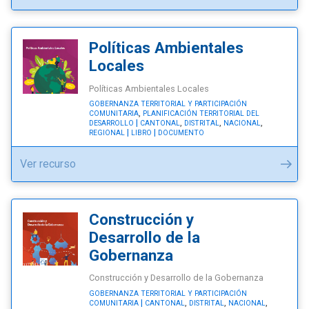
de
Experiencias
de
Políticas Ambientales
Desarrollo
Locales
Territorial"
Políticas Ambientales Locales
GOBERNANZA TERRITORIAL Y PARTICIPACIÓN
,
COMUNITARIA
PLANIFICACIÓN TERRITORIAL DEL
,
,
,
DESARROLLO
CANTONAL
DISTRITAL
NACIONAL
REGIONAL
LIBRO
DOCUMENTO
"Políticas
Ver recurso
Ambientales
Locales"
Construcción y
Desarrollo de la
Gobernanza
Construcción y Desarrollo de la Gobernanza
GOBERNANZA TERRITORIAL Y PARTICIPACIÓN
,
,
,
COMUNITARIA
CANTONAL
DISTRITAL
NACIONAL