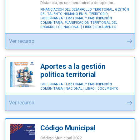
Distancia, es una herramienta de opinión…
(PDM)"
,
FINANCIACIÓN DEL DESARROLLO TERRITORIAL
GESTIÓN
,
DEL TALENTO HUMANO EN EL TERRITORIO
GOBERNANZA TERRITORIAL Y PARTICIPACIÓN
,
COMUNITARIA
PLANIFICACIÓN TERRITORIAL DEL
DESARROLLO
NACIONAL
LIBRO
DOCUMENTO
"Ideario
Ver recurso
sobre
la
descentralización
Aportes a la gestión
en
política territorial
Costa
GOBERNANZA TERRITORIAL Y PARTICIPACIÓN
Rica"
COMUNITARIA
NACIONAL
LIBRO
DOCUMENTO
"Aportes
Ver recurso
a
la
gestión
Código Municipal
política
Código Municipal 2022