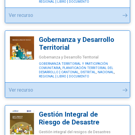
REGIONAL
LIBRO
DOCUMENTO
"Construcción
Ver recurso
y
Desarrollo
de
Gobernanza y Desarrollo
la
Territorial
Gobernanza"
Gobernanza y Desarrollo Territorial
GOBERNANZA TERRITORIAL Y PARTICIPACIÓN
,
COMUNITARIA
PLANIFICACIÓN TERRITORIAL DEL
,
,
,
DESARROLLO
CANTONAL
DISTRITAL
NACIONAL
REGIONAL
LIBRO
DOCUMENTO
"Gobernanza
Ver recurso
y
Desarrollo
Territorial"
Gestión Integral de
Riesgo de Desastre
Gestión integral del resigos de Desastres