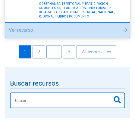
GOBERNANZA TERRITORIAL Y PARTICIPACIÓN
,
COMUNITARIA
PLANIFICACIÓN TERRITORIAL DEL
,
,
,
DESARROLLO
CANTONAL
DISTRITAL
NACIONAL
REGIONAL
LIBRO
DOCUMENTO
"Gestión
Ver recurso
Integral
de
Paginación
1
2
…
5
Anteriores
Riesgo
Página
Página
Página
de
de
entradas
Desastre"
Buscar recursos
Buscar: