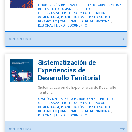
territorial"
,
FINANCIACIÓN DEL DESARROLLO TERRITORIAL
GESTIÓN
,
DEL TALENTO HUMANO EN EL TERRITORIO
GOBERNANZA TERRITORIAL Y PARTICIPACIÓN
,
COMUNITARIA
PLANIFICACIÓN TERRITORIAL DEL
,
,
,
DESARROLLO
CANTONAL
DISTRITAL
NACIONAL
REGIONAL
LIBRO
DOCUMENTO
"Código
Ver recurso
Municipal"
Sistematización de
Experiencias de
Desarrollo Territorial
Sistematización de Experiencias de Desarrollo
Territorial
,
GESTIÓN DEL TALENTO HUMANO EN EL TERRITORIO
GOBERNANZA TERRITORIAL Y PARTICIPACIÓN
,
COMUNITARIA
PLANIFICACIÓN TERRITORIAL DEL
,
,
,
DESARROLLO
CANTONAL
DISTRITAL
NACIONAL
REGIONAL
LIBRO
DOCUMENTO
"Sistematización
Ver recurso