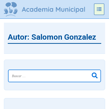
Omitir
e
Prim
ir
Men
al
contenido
Autor:
Salomon Gonzalez
Buscar: