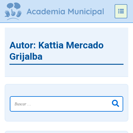
Omitir
e
Prim
ir
Men
al
contenido
Autor:
Kattia Mercado
Grijalba
Buscar: