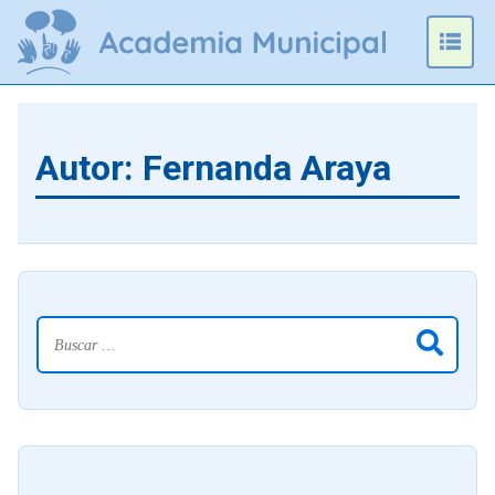
Omitir
e
Prim
ir
Men
al
contenido
Autor:
Fernanda Araya
Buscar: